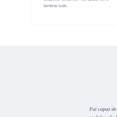
lembrar tudo.
os que eu já usei. Os modelos são
Fui capaz de