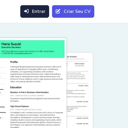
Entrar
Criar Seu CV
Ver Tudo
teúdo conciso,
as e conquistas
a com elegância: CVs
rofissionalismo.