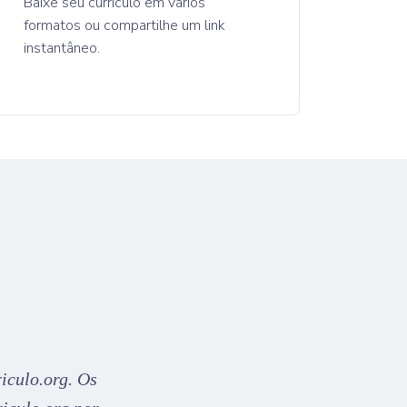
Baixe seu currículo em vários
formatos ou compartilhe um link
instantâneo.
iculo.org. Os
Eu uso o Curriculo.org há anos 